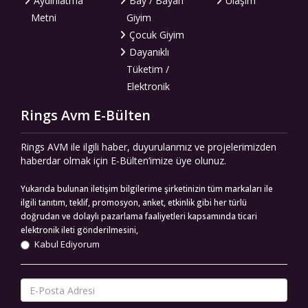
Aydınlatma
Bay / Bayan
Ulaşım
Metni
Giyim
Çocuk Giyim
Dayanıklı
Tüketim /
Elektronik
Rings Avm E-Bülten
Rings AVM ile ilgili haber, duyurularımız ve projelerimizden
haberdar olmak için E-Bülten’imize üye olunuz.
Yukarıda bulunan iletişim bilgilerime şirketinizin tüm markaları ile
ilgili tanıtım, teklif, promosyon, anket, etkinlik gibi her türlü
doğrudan ve dolaylı pazarlama faaliyetleri kapsamında ticari
elektronik ileti gönderilmesini,
Kabul Ediyorum