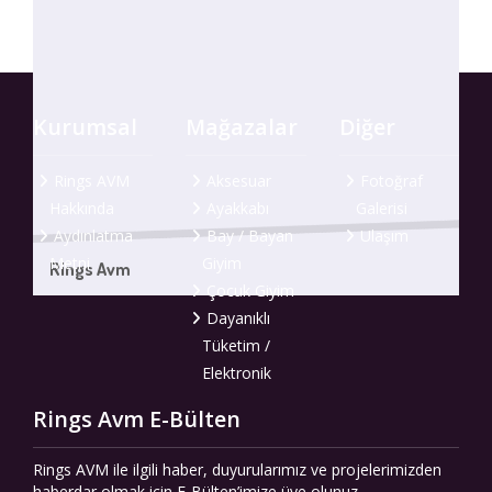
Kurumsal
Mağazalar
Diğer
Rings AVM
Aksesuar
Fotoğraf
Hakkında
Ayakkabı
Galerisi
Aydınlatma
Bay / Bayan
Ulaşım
Metni
Giyim
Rings Avm
Çocuk Giyim
Dayanıklı
Tüketim /
Elektronik
Rings Avm E-Bülten
Rings AVM ile ilgili haber, duyurularımız ve projelerimizden
haberdar olmak için E-Bülten’imize üye olunuz.