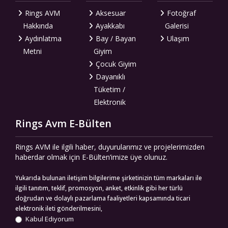
Rings AVM
Aksesuar
Fotoğraf
Hakkında
Ayakkabı
Galerisi
Aydınlatma
Bay / Bayan
Ulaşım
Metni
Giyim
Çocuk Giyim
Dayanıklı
Tüketim /
Elektronik
Rings Avm E-Bülten
Rings AVM ile ilgili haber, duyurularımız ve projelerimizden
haberdar olmak için E-Bülten’imize üye olunuz.
Yukarıda bulunan iletişim bilgilerime şirketinizin tüm markaları ile
ilgili tanıtım, teklif, promosyon, anket, etkinlik gibi her türlü
doğrudan ve dolaylı pazarlama faaliyetleri kapsamında ticari
elektronik ileti gönderilmesini,
Kabul Ediyorum