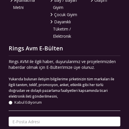
Aydınlatma
Bay / Bayan
Ulaşım
Metni
Giyim
Çocuk Giyim
Dayanıklı
Tüketim /
Elektronik
Rings Avm E-Bülten
Rings AVM ile ilgili haber, duyurularımız ve projelerimizden
haberdar olmak için E-Bülten’imize üye olunuz.
Yukarıda bulunan iletişim bilgilerime şirketinizin tüm markaları ile
ilgili tanıtım, teklif, promosyon, anket, etkinlik gibi her türlü
doğrudan ve dolaylı pazarlama faaliyetleri kapsamında ticari
elektronik ileti gönderilmesini,
Kabul Ediyorum